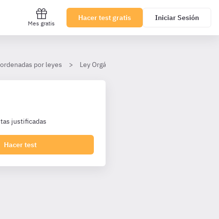
Hacer test gratis
Iniciar Sesión
Mes gratis
 ordenadas por leyes
Ley Orgánica 2/2007, de 19 de marzo, de ref
as justificadas
Hacer test