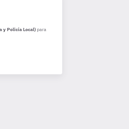
 y Policía Local)
para