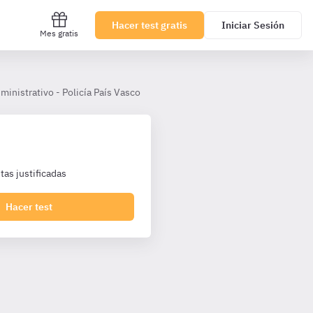
Hacer test gratis
Iniciar Sesión
Mes gratis
inistrativo - Policía País Vasco
19.– Procedimiento Administrativ
as justificadas
Hacer test