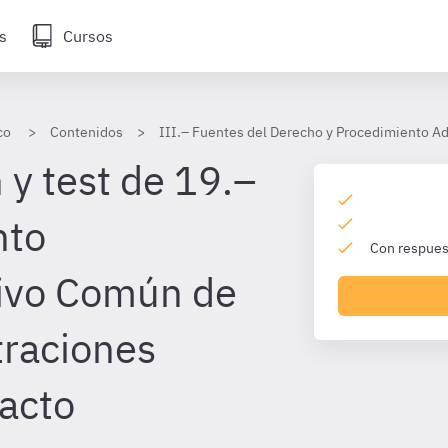
s
Cursos
co
Contenidos
III.– Fuentes del Derecho y Procedimiento Adm
 y test de 19.–
nto
Con respuest
tivo Común de
traciones
 acto