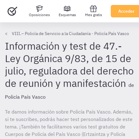
Acceder
Oposiciones
Esquemas
Mes gratis
VIII.– Policía de Servicio a la Ciudadanía - Policía País Vasco
Información y test de 47.-
Ley Orgánica 9/83, de 15 de
julio, reguladora del derecho
de reunión y manifestación
de
Policía País Vasco
Te damos información sobre Policía País Vasco. Además,
si te suscribes, podrás hacer test personalizados de este
tema. ¡También te facilitamos varios test gratuitos de
Cuerpos de Policía del País Vasco (Ertzaintza y Policía