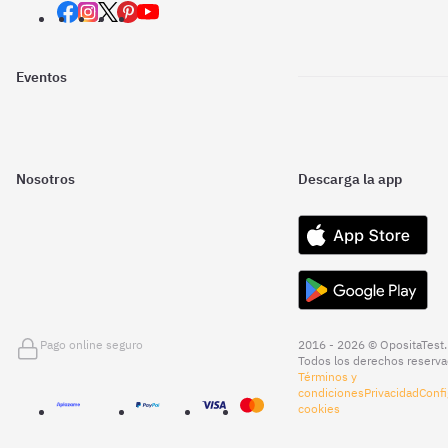
Eventos
Nosotros
Descarga la app
Pago online seguro
2016 - 2026 © OpositaTest.
Todos los derechos reserva
Términos y
condiciones
Privacidad
Confi
cookies