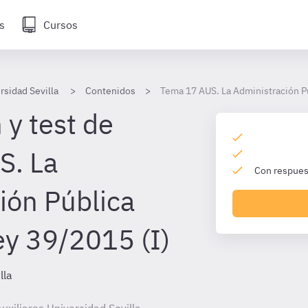
s
Cursos
rsidad Sevilla
Contenidos
Tema 17 AUS. La Administración Pú
 y test de
S. La
Con respuest
ión Pública
ey 39/2015 (I)
lla