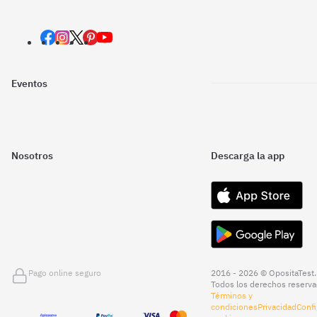
Eventos
Nosotros
Descarga la app
Pago online seguro
2016 - 2026 © OpositaTest.
Todos los derechos reserva
Términos y
condiciones
Privacidad
Confi