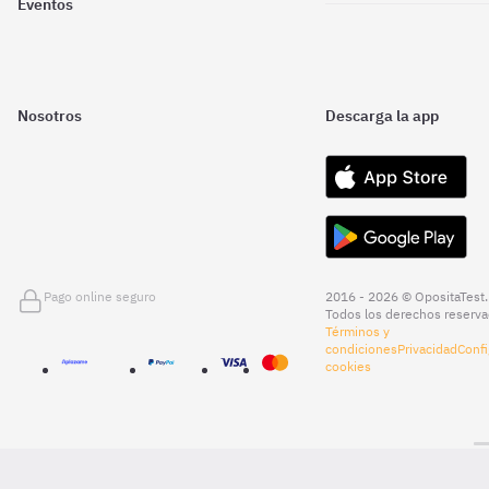
Eventos
Nosotros
Descarga la app
Pago online seguro
2016 - 2026 © OpositaTest.
Todos los derechos reserva
Términos y
condiciones
Privacidad
Confi
cookies