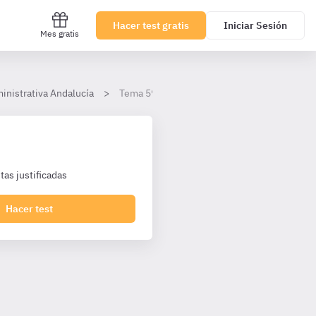
Hacer test gratis
Iniciar Sesión
Mes gratis
inistrativa Andalucía
Tema 59
as justificadas
Hacer test