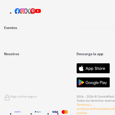
Eventos
Nosotros
Descarga la app
Pago online seguro
2016 - 2026 © OpositaTest.
Todos los derechos reserva
Términos y
condiciones
Privacidad
Confi
cookies