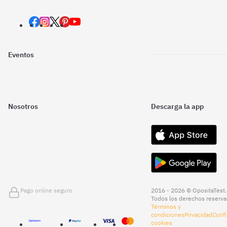
Eventos
Nosotros
Descarga la app
Pago online seguro
2016 - 2026 © OpositaTest.
Todos los derechos reserva
Términos y
condiciones
Privacidad
Confi
cookies