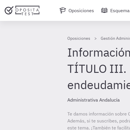
Oposiciones
Esquema
Oposiciones
Gestión Adminis
Información
TÍTULO III.
endeudami
Administrativa Andalucía
Te damos información sobre G
Además, si te suscribes, podr
este tema. ¡También te facilit