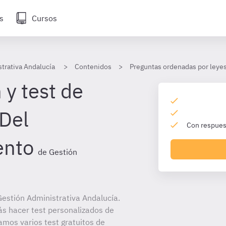
s
Cursos
trativa Andalucía
Contenidos
Preguntas ordenadas por leye
 y test de
 Del
Con respuest
ento
de Gestión
estión Administrativa Andalucía.
ás hacer test personalizados de
amos varios test gratuitos de