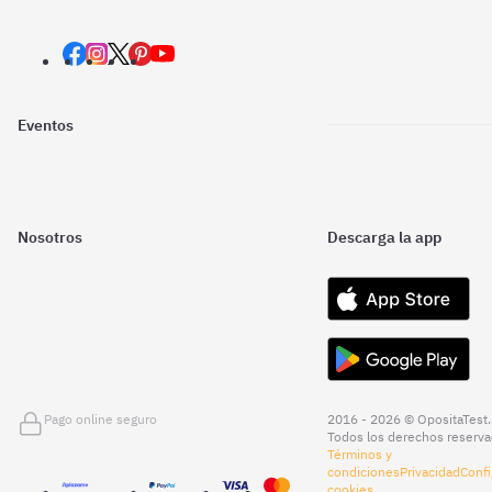
Eventos
Nosotros
Descarga la app
Pago online seguro
2016 - 2026 © OpositaTest.
Todos los derechos reserva
Términos y
condiciones
Privacidad
Confi
cookies