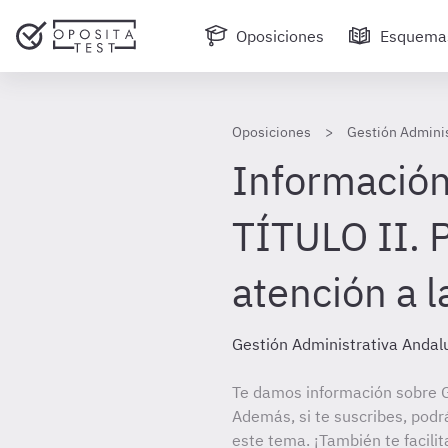
Oposiciones
Esquema
Oposiciones
Gestión Adminis
Información
TÍTULO II. 
atención a l
Gestión Administrativa Andal
Te damos información sobre G
Además, si te suscribes, podr
este tema. ¡También te facilit