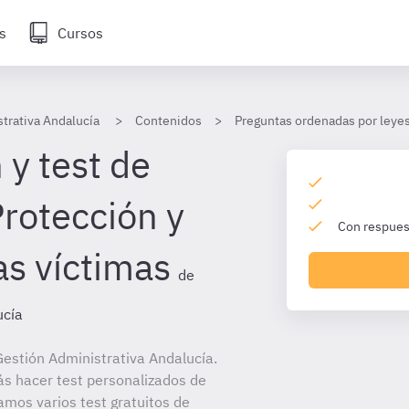
s
Cursos
trativa Andalucía
Contenidos
Preguntas ordenadas por leye
 y test de
Protección y
Con respuest
as víctimas
de
ucía
estión Administrativa Andalucía.
ás hacer test personalizados de
amos varios test gratuitos de