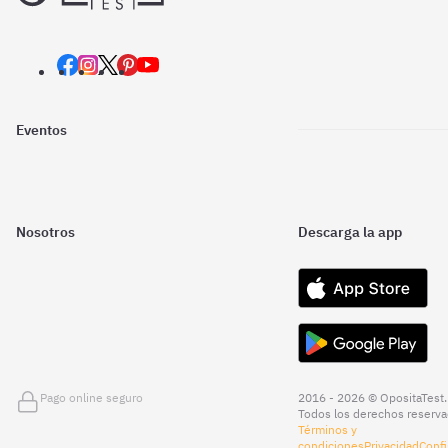
Eventos
Nosotros
Descarga la app
Pago online seguro
2016 - 2026 © OpositaTest.
Todos los derechos reserva
Términos y
condiciones
Privacidad
Confi