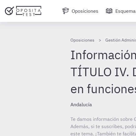
Oposiciones
Esquema
Oposiciones
Gestión Adminis
Información
TÍTULO IV. 
en funcione
Andalucía
Te damos información sobre G
Además, si te suscribes, podr
este tema. ¡También te facilit