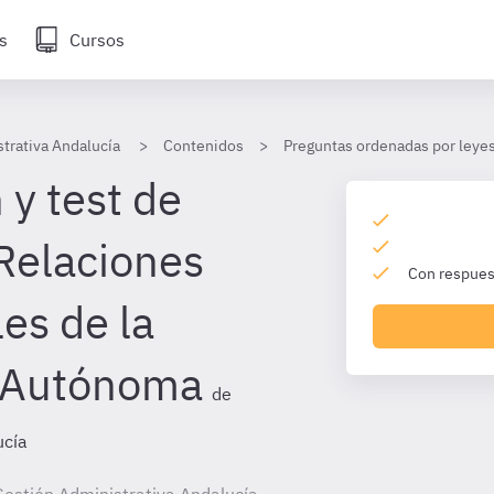
s
Cursos
trativa Andalucía
Contenidos
Preguntas ordenadas por leye
 y test de
Relaciones
Con respuest
les de la
 Autónoma
de
ucía