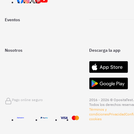
Eventos
Nosotros
Descarga la app
Pago online seguro
2016 - 2026 © OpositaTest.
Todos los derechos reserva
Términos y
condiciones
Privacidad
Confi
cookies