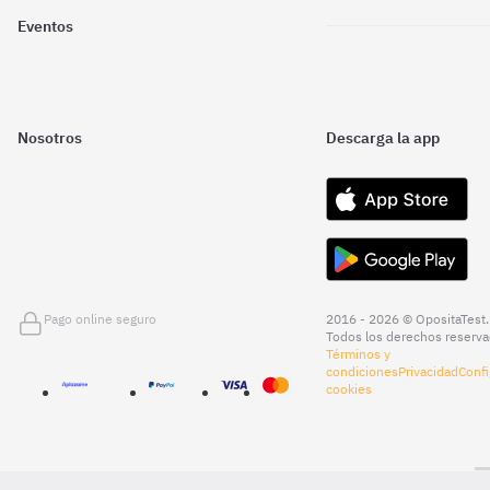
Eventos
Nosotros
Descarga la app
Pago online seguro
2016 - 2026 © OpositaTest.
Todos los derechos reserva
Términos y
condiciones
Privacidad
Confi
cookies