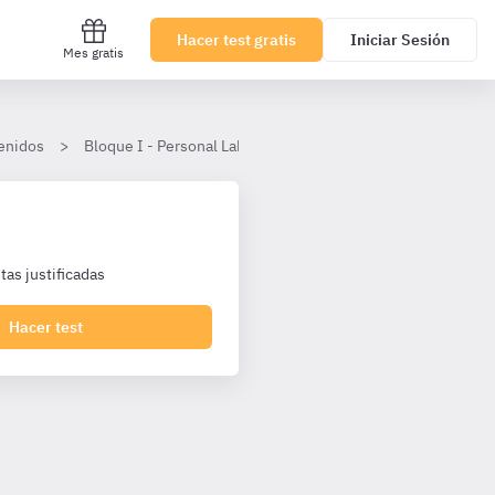
Hacer test gratis
Iniciar Sesión
Mes gratis
enidos
Bloque I - Personal Laboral Agencia Tributaria I1 Turno Libr
as justificadas
Hacer test