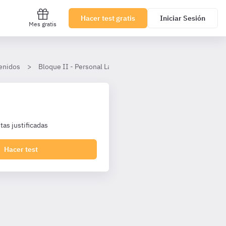
Hacer test gratis
Iniciar Sesión
Mes gratis
enidos
Bloque II - Personal Laboral Agencia Tributaria I1 Turno Lib
as justificadas
Hacer test