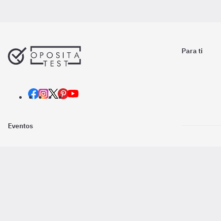
Para ti
Eventos
Nosotros
Descarga la