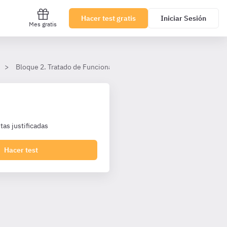
Hacer test gratis
Iniciar Sesión
Mes gratis
Bloque 2. Tratado de Funcionamiento de la Unión Europea
IV
as justificadas
Hacer test