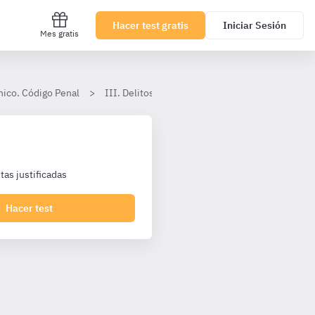
Hacer test gratis
Iniciar Sesión
Mes gratis
nico. Código Penal
III. Delitos y sus penas
3. Delitos contra la
as justificadas
Hacer test