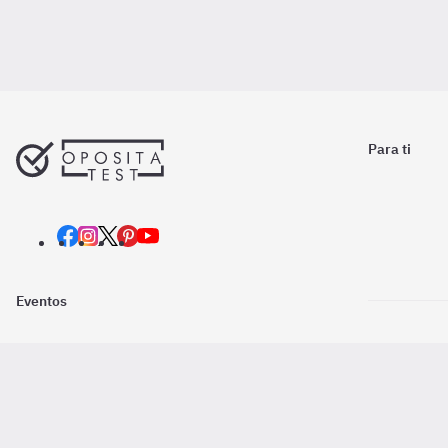
Para ti
Eventos
Nosotros
Descarga la