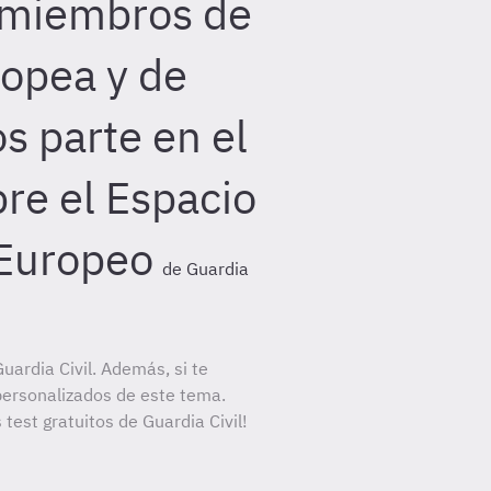
 miembros de
ropea y de
s parte en el
re el Espacio
Europeo
de Guardia
ardia Civil. Además, si te
personalizados de este tema.
 test gratuitos de Guardia Civil!