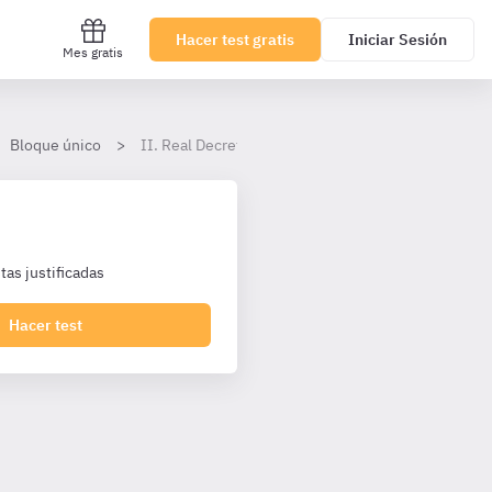
Hacer test gratis
Iniciar Sesión
Mes gratis
Bloque único
II. Real Decreto 240/2007, sobre entrada, libre c
as justificadas
Hacer test