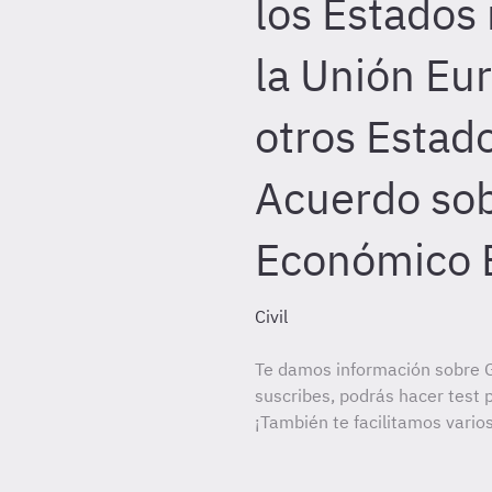
los Estados
la Unión Eu
otros Estado
Acuerdo sob
Económico 
Civil
Te damos información sobre Gu
suscribes, podrás hacer test 
¡También te facilitamos varios