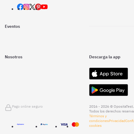
Eventos
Nosotros
Descarga la app
Pago online seguro
2016 - 2026 © OpositaTest.
Todos los derechos reserva
Términos y
condiciones
Privacidad
Confi
cookies