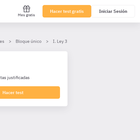
Hacer test gratis
Iniciar Sesión
Mes gratis
les
Bloque único
I. Ley 31/1995, de Prevención de Riesgos La
as justificadas
Hacer test