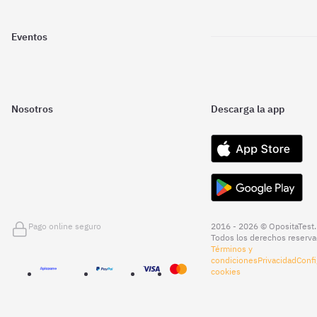
Eventos
Nosotros
Descarga la app
Pago online seguro
2016 - 2026 © OpositaTest.
Todos los derechos reserva
Términos y
condiciones
Privacidad
Confi
cookies