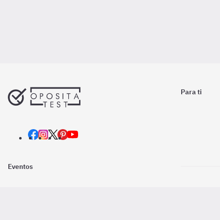
Para ti
Eventos
Nosotros
Descarga la