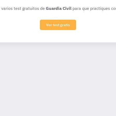
 varios test gratuitos de
Guardia Civil
para que practiques co
Ver test gratis