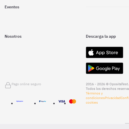
Eventos
Nosotros
Descarga la app
Pago online seguro
2016 - 2026 © OpositaTest.
Todos los derechos reserva
Términos y
condiciones
Privacidad
Confi
cookies