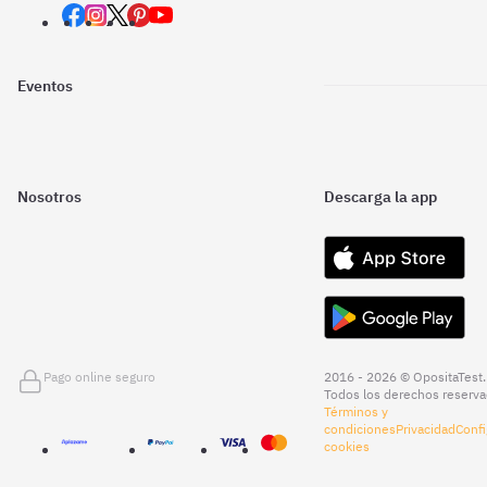
Eventos
Nosotros
Descarga la app
Pago online seguro
2016 - 2026 © OpositaTest.
Todos los derechos reserva
Términos y
condiciones
Privacidad
Confi
cookies