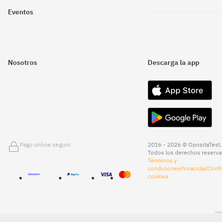
Eventos
Nosotros
Descarga la app
Pago online seguro
2016 - 2026 © OpositaTest.
Todos los derechos reserva
Términos y
condiciones
Privacidad
Confi
cookies