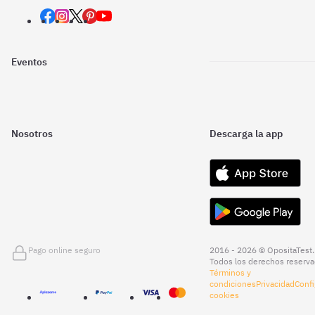
Eventos
Nosotros
Descarga la app
Pago online seguro
2016 - 2026 © OpositaTest.
Todos los derechos reserva
Términos y
condiciones
Privacidad
Confi
cookies