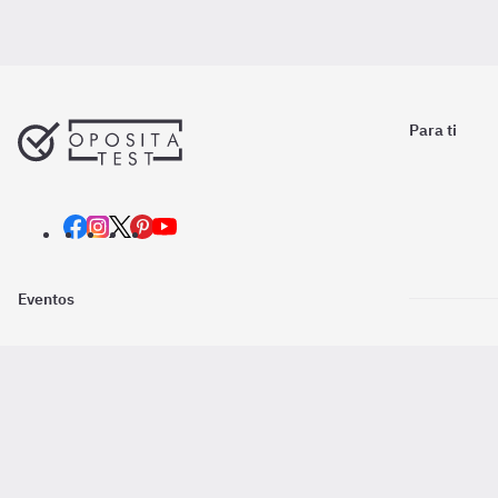
Para ti
Eventos
Nosotros
Descarga la