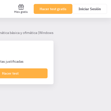
Hacer test gratis
Iniciar Sesión
Mes gratis
mática básica y ofimática (Windows 10 y Office 365)
Tema 6, Bases 
as justificadas
Hacer test