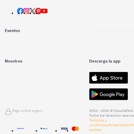
Eventos
Nosotros
Descarga la app
Pago online seguro
2016 - 2026 © OpositaTest.
Todos los derechos reserva
Términos y
condiciones
Privacidad
Confi
cookies