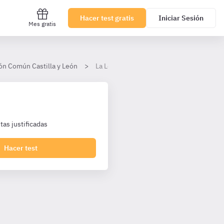
Hacer test gratis
Iniciar Sesión
Mes gratis
ión Común Castilla y León
La Ley 31/1995, de 8 de noviembre, de P
as justificadas
Hacer test