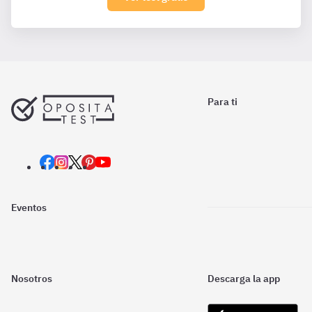
Para ti
Eventos
Nosotros
Descarga la app