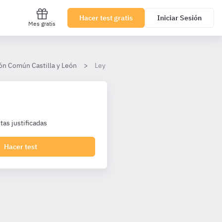
Hacer test gratis
Iniciar Sesión
Mes gratis
ión Común Castilla y León
Ley 2/2007, de 7 de marzo, del Estatuto J
as justificadas
Hacer test