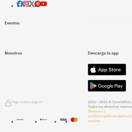
Eventos
Nosotros
Descarga la app
Pago online seguro
2016 - 2026 © OpositaTest.
Todos los derechos reserva
Términos y
condiciones
Privacidad
Confi
cookies