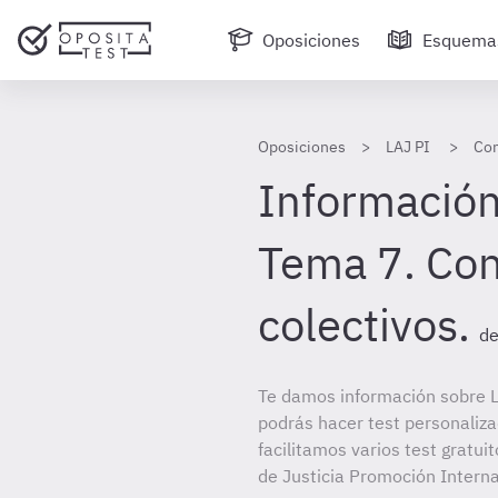
Oposiciones
Esquema
Oposiciones
LAJ PI
Con
Información
Tema 7. Con
colectivos.
de
Te damos información sobre LA
podrás hacer test personaliz
facilitamos varios test gratui
de Justicia Promoción Interna