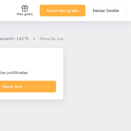
Hacer test gratis
Iniciar Sesión
Mes gratis
rcantil - LAJ TL
Tema 16. Los títulos valores.
as justificadas
Hacer test