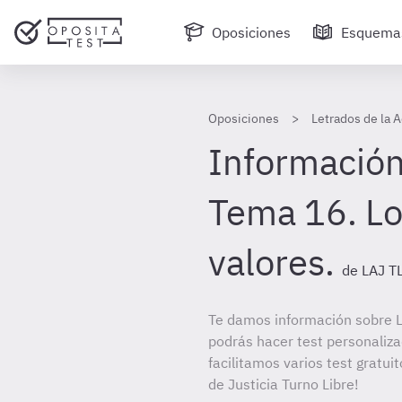
Oposiciones
Esquema
Oposiciones
Letrados de la A
Información
Tema 16. Los
valores.
de LAJ T
Te damos información sobre LA
podrás hacer test personaliz
facilitamos varios test gratui
de Justicia Turno Libre!