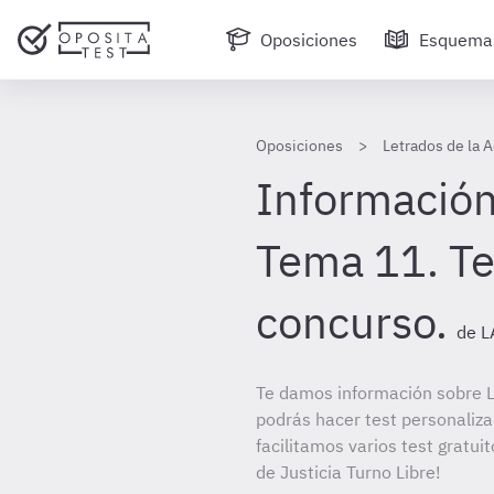
Oposiciones
Esquema
Oposiciones
Letrados de la A
Información
Tema 11. Te
concurso.
de L
Te damos información sobre LA
podrás hacer test personaliz
facilitamos varios test gratui
de Justicia Turno Libre!