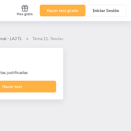
Hacer test gratis
Iniciar Sesión
Mes gratis
nal - LAJ TL
Tema 11. Teoría del concurso.
as justificadas
Hacer test