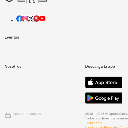
Eventos
Nosotros
Descarga la app
Pago online seguro
2016 - 2026 © OpositaTest.
Todos los derechos reserva
Términos y
condiciones
Privacidad
Confi