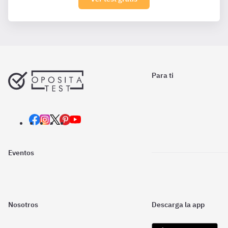
Para ti
Eventos
Nosotros
Descarga la app