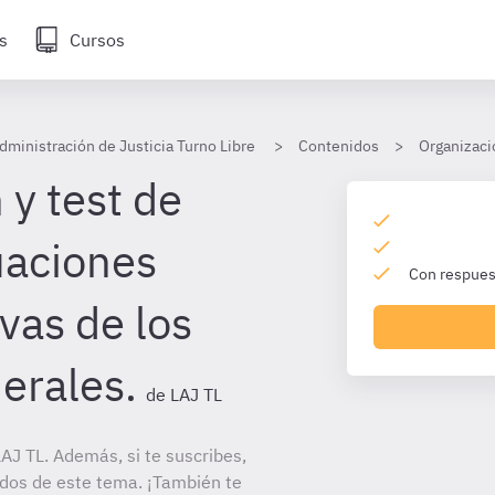
s
Cursos
dministración de Justicia Turno Libre
Contenidos
Organizació
 y test de
uaciones
Con respuest
vas de los
erales.
de LAJ TL
J TL. Además, si te suscribes,
ados de este tema. ¡También te