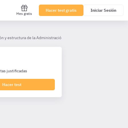
Hacer test gratis
Iniciar Sesión
Mes gratis
n y estructura de la Administración de Justicia - LAJ TL
Tema 7. Si
as justificadas
Hacer test