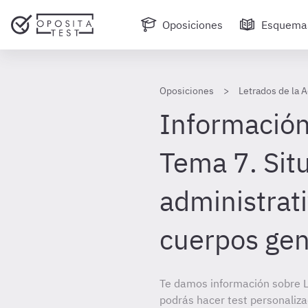
Oposiciones
Esquema
Oposiciones
Letrados de la A
Información
Tema 7. Sit
administrati
cuerpos gen
Te damos información sobre LA
podrás hacer test personaliz