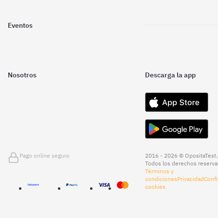
Eventos
Nosotros
Descarga la app
Pago online seguro
2016 - 2026 © OpositaTest.
Todos los derechos reserva
Términos y
condiciones
Privacidad
Confi
cookies