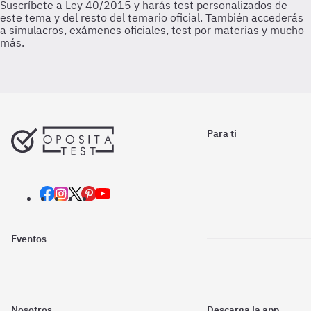
Para ti
Eventos
Nosotros
Descarga la app