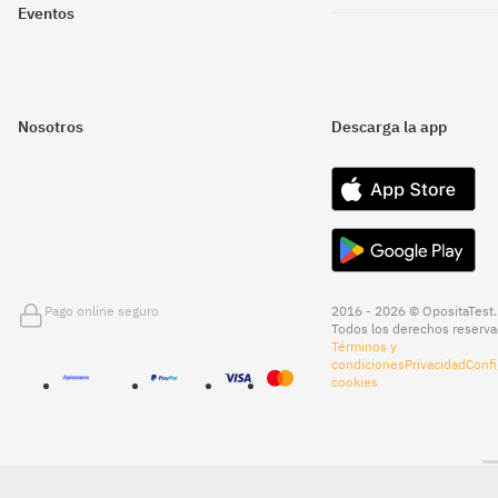
Eventos
Nosotros
Descarga la app
Pago online seguro
2016 - 2026 © OpositaTest.
Todos los derechos reserva
Términos y
condiciones
Privacidad
Confi
cookies