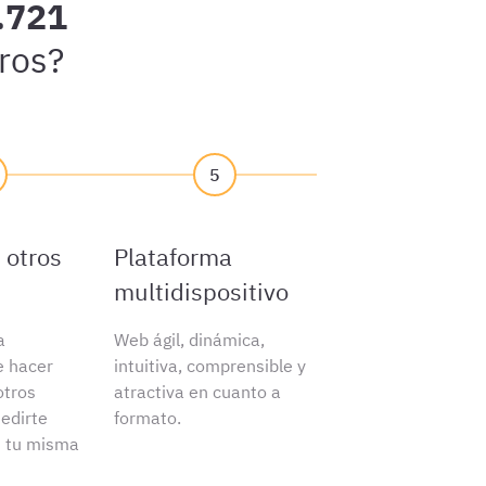
.721
ros?
5
 otros
Plataforma
multidispositivo
a
Web ágil, dinámica,
e hacer
intuitiva, comprensible y
tros
atractiva en cuanto a
edirte
formato.
n tu misma