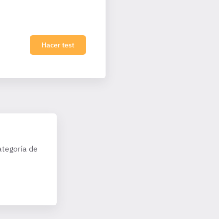
0
Hacer test
ategoría de