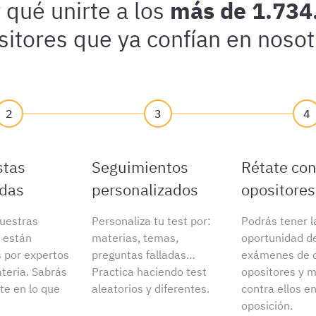
 qué unirte a los
más de 1.734
sitores que ya confían en nosot
2
3
4
stas
Seguimientos
Rétate con
adas
personalizados
opositores
uestras
Personaliza tu test por:
Podrás tener l
 están
materias, temas,
oportunidad d
s por expertos
preguntas falladas…
exámenes de o
teria. Sabrás
Practica haciendo test
opositores y m
e en lo que
aleatorios y diferentes.
contra ellos e
oposición.