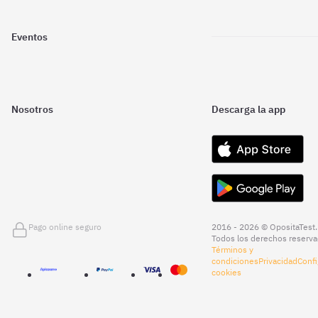
Eventos
Nosotros
Descarga la app
Pago online seguro
2016 - 2026 © OpositaTest.
Todos los derechos reserva
Términos y
condiciones
Privacidad
Confi
cookies