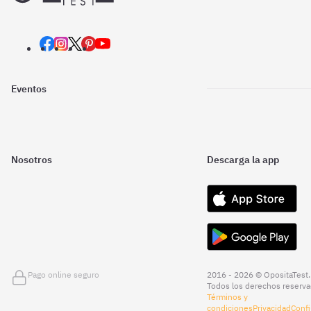
Eventos
Nosotros
Descarga la app
Pago online seguro
2016 - 2026 © OpositaTest.
Todos los derechos reserva
Términos y
condiciones
Privacidad
Confi