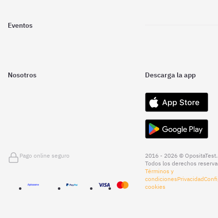
Eventos
Nosotros
Descarga la app
Pago online seguro
2016 - 2026 © OpositaTest.
Todos los derechos reserva
Términos y
condiciones
Privacidad
Confi
cookies